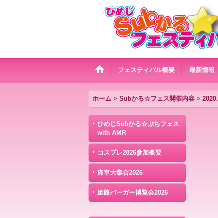
フェスティバル概要
最新情報
ホーム
>
Subかる☆フェス開催内容
>
202
ひめじSubかる☆ぷちフェス
with AMR
コスプレ2026参加概要
痛車大集合2026
姫路バーガー博覧会2026