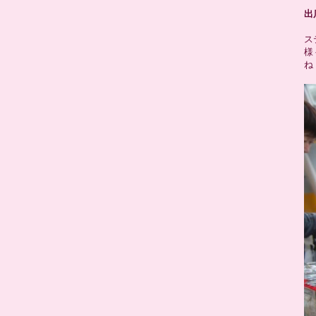
出
ス
様
ね