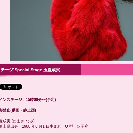
ステージ]Special Stage 玉置成実
インステージ：15時00分〜(予定)
影禁止(動画・静止画)
置成実 (たまき なみ)
歌山県出身 1988 年6 月1 日生まれ O 型 双子座