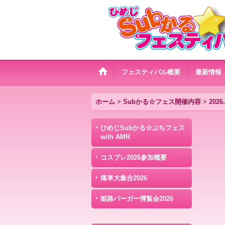
フェスティバル概要
最新情報
ホーム
>
Subかる☆フェス開催内容
>
202
ひめじSubかる☆ぷちフェス
with AMR
コスプレ2026参加概要
痛車大集合2026
姫路バーガー博覧会2026