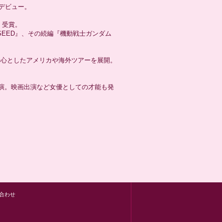
てデビュー。
」受賞。
EED』、その続編『機動戦士ガンダム
中心としたアメリカや海外ツアーを展開。
く出演。映画出演など女優としての才能も発
合わせ