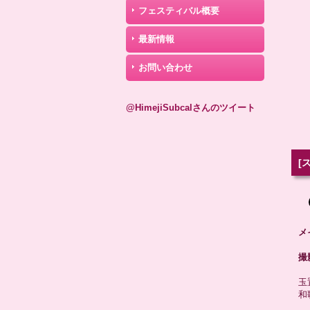
フェスティバル概要
最新情報
お問い合わせ
@HimejiSubcalさんのツイート
[
メ
撮
玉
和