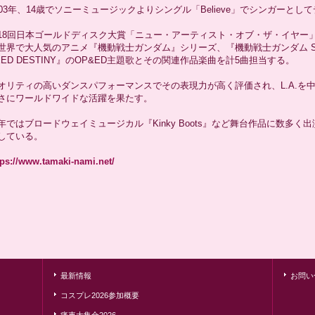
003年、14歳でソニーミュージックよりシングル「Believe」でシンガーとし
18回日本ゴールドディスク大賞「ニュー・アーティスト・オブ・ザ・イヤー
世界で大人気のアニメ『機動戦士ガンダム』シリーズ、『機動戦士ガンダム S
EED DESTINY』のOP&ED主題歌とその関連作品楽曲を計5曲担当する。
オリティの高いダンスパフォーマンスでその表現力が高く評価され、L.A.を
さにワールドワイドな活躍を果たす。
年ではブロードウェイミュージカル『Kinky Boots』など舞台作品に数多
している。
tps://www.tamaki-nami.net/
最新情報
お問い
コスプレ2026参加概要