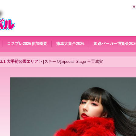
文
コスプレ2026参加概要
痛車大集合2026
姫路バーガー博覧会202
6.3.1 大手前公園エリア
>
[ステージ]Special Stage 玉置成実