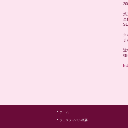
2
第
全
S
ク
ま
近
揮
ht
ホーム
フェスティバル概要