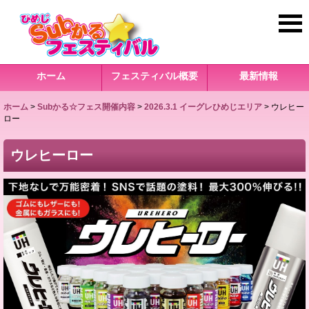
ホーム
フェスティバル概要
最新情報
ホーム
>
Subかる☆フェス開催内容
>
2026.3.1 イーグレひめじエリア
>
ウレヒー
ロー
ウレヒーロー