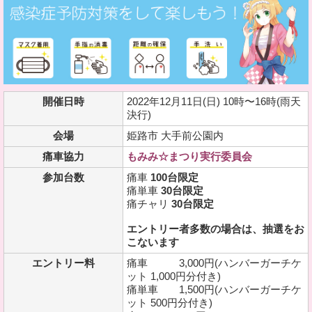
開催日時
2022年12月11日(日) 10時〜16時(雨天
決行)
会場
姫路市 大手前公園内
痛車協力
もみみ☆まつり実行委員会
参加台数
痛車
100台限定
痛単車
30台限定
痛チャリ
30台限定
エントリー者多数の場合は、抽選をお
こないます
エントリー料
痛車 3,000円(ハンバーガーチケ
ット 1,000円分付き)
痛単車 1,500円(ハンバーガーチケ
ット 500円分付き)