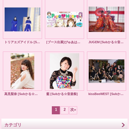
トリアエズアイドル [Subかる☆音楽祭]
[ブース出展]ぴゅあはーと・ひめじSubかる大手前公園店
JUGEM [Subかる☆音楽祭]
高見梨奈 [Subかる☆音楽祭]
藍 [Subかる☆音楽祭]
kissBeeWEST [Subかる☆音楽祭]
1
2
次
»
カテゴリ