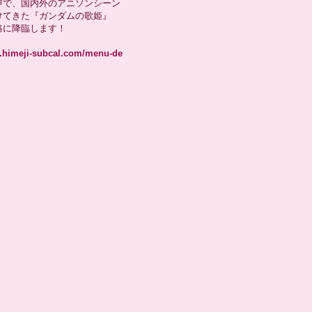
声で、国内外のアニソンシーン
けてきた『ガンダムの歌姫』
路に降臨します！
w.himeji-subcal.com/menu-de