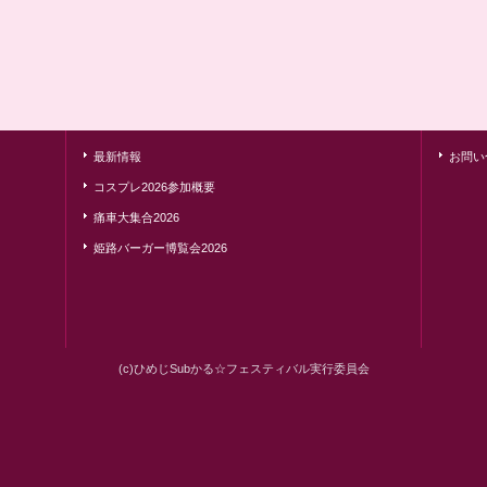
最新情報
お問い
コスプレ2026参加概要
痛車大集合2026
姫路バーガー博覧会2026
(c)ひめじSubかる☆フェスティバル実行委員会