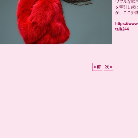
ワフルな歌
を牽引し続
が、ここ姫
https://ww
tail/244
«
前
次
»