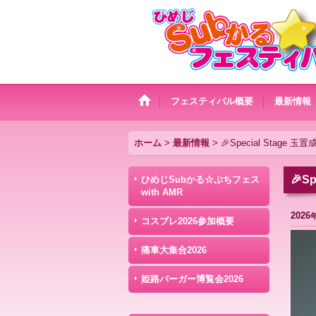
フェスティバル概要
最新情報
ホーム
>
最新情報
>
🎉Special Stage 
🎉S
ひめじSubかる☆ぷちフェス
with AMR
2026
コスプレ2026参加概要
痛車大集合2026
姫路バーガー博覧会2026