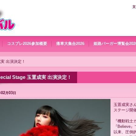
文
コスプレ2026参加概要
痛車大集合2026
姫路バーガー博覧会202
玉置成実 出演決定！
pecial Stage 玉置成実 出演決定！
02
03
年
月
日
玉置成実さ
ステージ開催
『機動戦士ガ
『Believ
以来、圧倒