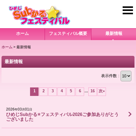
ホーム
フェスティバル概要
最新情報
ホーム
>
最新情報
最新情報
表示件数 :
...
1
2
3
4
5
6
16
次
»
2026
03
01
年
月
日
ひめじSubかる⭐️フェスティバル2026ご参加ありがとう
ございました