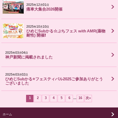
2025
12
01
年
月
日
痛車大集合2026開催
2025
10
10
年
月
日
ひめじSubかる☆ぷちフェス with AMR(薬物
耐性) 開催❗
2025
03
04
年
月
日
神戸新聞に掲載されました
2025
03
02
年
月
日
ひめじSubかる⭐️フェスティバル2025ご参加ありがとう
ございました
...
1
2
3
4
5
6
16
次
»
ホーム