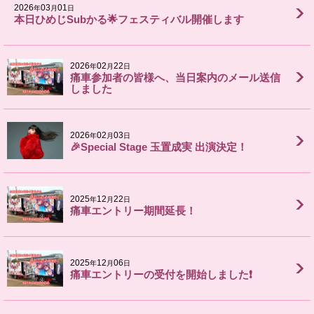
2026
03
01
年
月
日
本日ひめじSubかる🌟フェスティバル開催します
2026
02
22
年
月
日
痛車参加者の皆様へ、当日案内のメール送信
しました
2026
02
03
年
月
日
🎉Special Stage 玉置成実 出演決定！
2025
12
22
年
月
日
痛車エントリー期間延長！
2025
12
06
年
月
日
痛車エントリーの受付を開始しました❗